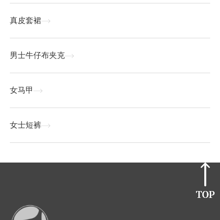
真皮套裙
男士牛仔布夹克
女马甲
女士短裤