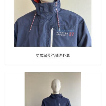
男式藏蓝色抽绳外套