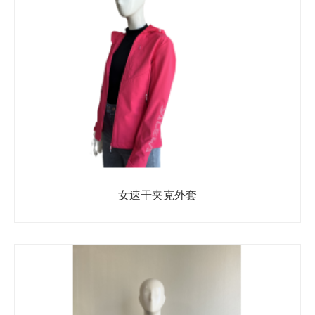
女速干夹克外套