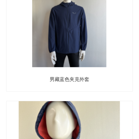
男藏蓝色夹克外套