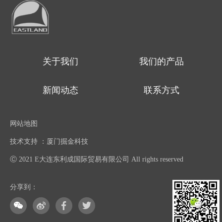
关于我们
我们的产品
新闻动态
联系方式
网站地图
技术支持 ：厦门掘金科技
Ⓒ 2021 E大连东利成国际贸易有限公司 All rights reserved
分享到：