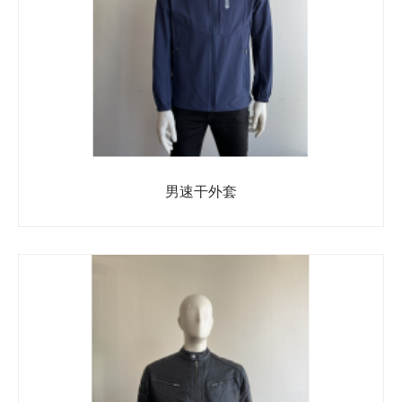
男速干外套