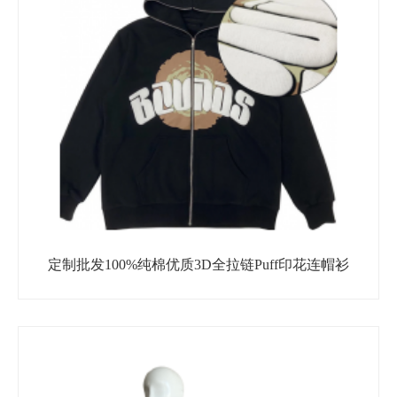
定制批发100%纯棉优质3D全拉链Puff印花连帽衫