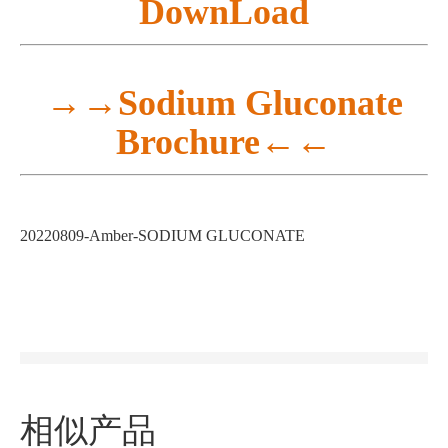
DownLoad
→→Sodium Gluconate
Brochure
←←
20220809-Amber-SODIUM GLUCONATE
相似产品