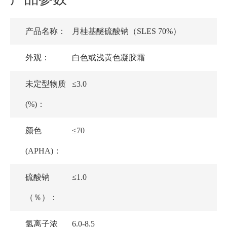
产品名称：
月桂基醚硫酸钠（SLES 70%）
外观：
白色或浅黄色凝胶霜
未定型物质
≤3.0
(%)：
颜色
≤70
(APHA)：
硫酸钠
≤1.0
（％）：
氢离子浓
6.0-8.5